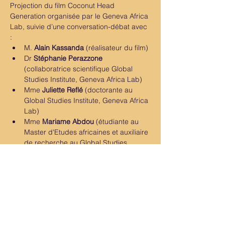
Projection du film 
Coconut Head 
Generation
 organisée par le Geneva Africa 
Lab, suivie d’une conversation-débat avec 
:
M. 
Alain Kassanda
 (réalisateur du film)
Dr 
Stéphanie Perazzone
(collaboratrice scientifique Global 
Studies Institute, Geneva Africa Lab)
Mme
 Juliette Reflé
 (doctorante au 
Global Studies Institute, Geneva Africa 
Lab)
Mme 
Mariame Abdou
 (étudiante au 
Master d'Etudes africaines et auxiliaire 
de recherche au Global Studies 
Institute)
M.
 Oluwaseun Otosede Williams
(doctorant en International History and 
Politics à l’IHEID)
Read more >